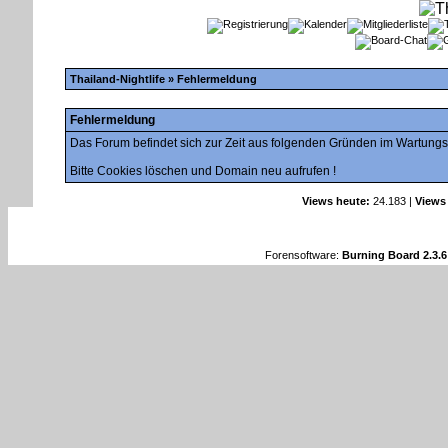
Thailand-Nightlife
» Fehlermeldung
Fehlermeldung
Das Forum befindet sich zur Zeit aus folgenden Gründen im Wartung
Bitte Cookies löschen und Domain neu aufrufen !
Views heute:
24.183 |
Views
Forensoftware:
Burning Board 2.3.6