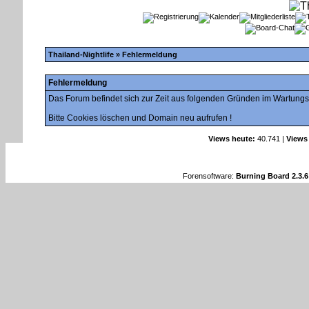
Thailand-Nightlife
» Fehlermeldung
Fehlermeldung
Das Forum befindet sich zur Zeit aus folgenden Gründen im Wartung
Bitte Cookies löschen und Domain neu aufrufen !
Views heute:
40.741 |
Views
Forensoftware:
Burning Board 2.3.6