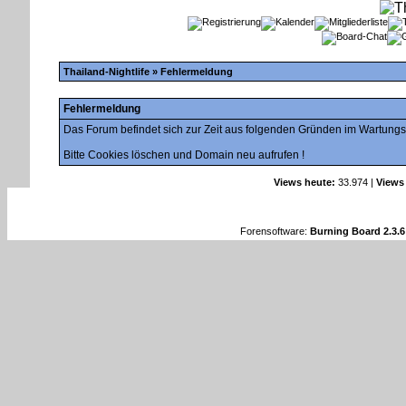
Thailand-Nightlife
» Fehlermeldung
Fehlermeldung
Das Forum befindet sich zur Zeit aus folgenden Gründen im Wartung
Bitte Cookies löschen und Domain neu aufrufen !
Views heute:
33.974 |
Views
Forensoftware:
Burning Board 2.3.6