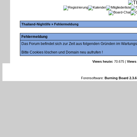
Thailand-Nightlife
» Fehlermeldung
Fehlermeldung
Das Forum befindet sich zur Zeit aus folgenden Gründen im Wartung
Bitte Cookies löschen und Domain neu aufrufen !
Views heute:
70.675 |
Views
Forensoftware:
Burning Board 2.3.6