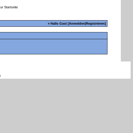
» Hallo Gast [
Anmelden
|
Registrieren
]
B