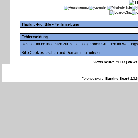
Thailand-Nightlife
» Fehlermeldung
Fehlermeldung
Das Forum befindet sich zur Zeit aus folgenden Gründen im Wartung
Bitte Cookies löschen und Domain neu aufrufen !
Views heute:
29.113 |
Views 
Forensoftware:
Burning Board 2.3.6