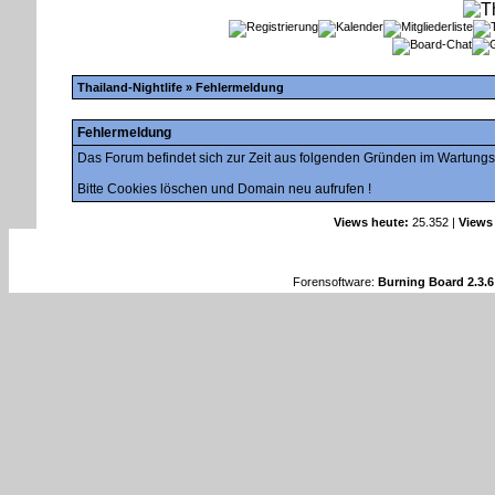
Thailand-Nightlife
» Fehlermeldung
Fehlermeldung
Das Forum befindet sich zur Zeit aus folgenden Gründen im Wartung
Bitte Cookies löschen und Domain neu aufrufen !
Views heute:
25.352 |
Views
Forensoftware:
Burning Board 2.3.6