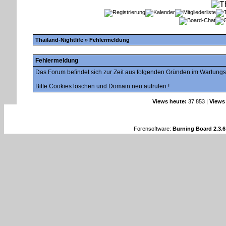
Thailand-Nightlife
» Fehlermeldung
Fehlermeldung
Das Forum befindet sich zur Zeit aus folgenden Gründen im Wartung
Bitte Cookies löschen und Domain neu aufrufen !
Views heute:
37.853 |
Views
Forensoftware:
Burning Board 2.3.6