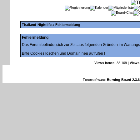
Thailand-Nightlife
» Fehlermeldung
Fehlermeldung
Das Forum befindet sich zur Zeit aus folgenden Gründen im Wartung
Bitte Cookies löschen und Domain neu aufrufen !
Views heute:
38.109 |
Views
Forensoftware:
Burning Board 2.3.6