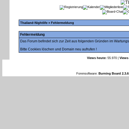
Thailand-Nightlife
» Fehlermeldung
Fehlermeldung
Das Forum befindet sich zur Zeit aus folgenden Gründen im Wartung
Bitte Cookies löschen und Domain neu aufrufen !
Views heute:
55.970 |
Views
Forensoftware:
Burning Board 2.3.6