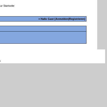
» Hallo Gast [
Anmelden
|
Registrieren
]
B