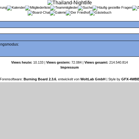
tungsmodus:
Views heute:
10.133 |
Views gestern:
72.084 |
Views gesamt:
214.540.814
Impressum
Forensoftware:
Burning Board 2.3.6
, entwickelt von
WoltLab GmbH
| Style by
GFX-4WB