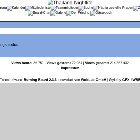
tungsmodus:
Views heute:
36.751 |
Views gestern:
72.084 |
Views gesamt:
214.567.432
Impressum
Forensoftware:
Burning Board 2.3.6
, entwickelt von
WoltLab GmbH
| Style by
GFX-4WB