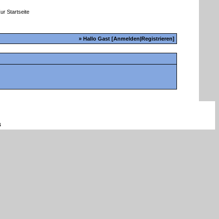
» Hallo Gast [
Anmelden
|
Registrieren
]
B