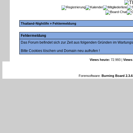
Thailand-Nightlife
» Fehlermeldung
Fehlermeldung
Das Forum befindet sich zur Zeit aus folgenden Gründen im Wartung
Bitte Cookies löschen und Domain neu aufrufen !
Views heute:
72.993 |
Views
Forensoftware:
Burning Board 2.3.6