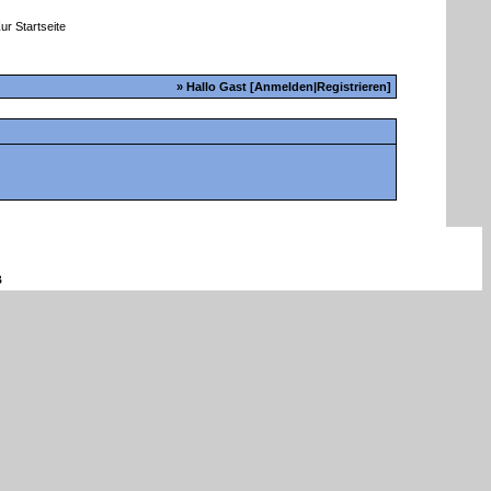
» Hallo Gast [
Anmelden
|
Registrieren
]
B