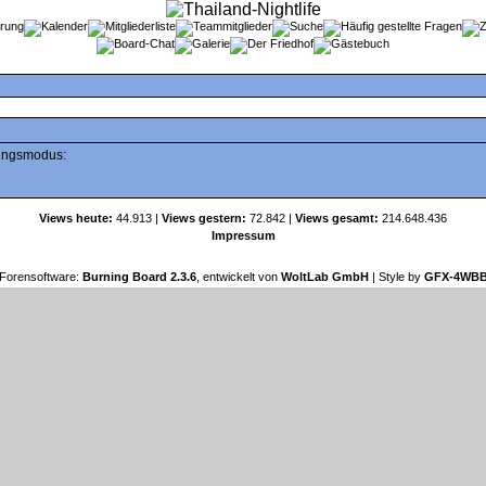
tungsmodus:
Views heute:
44.913 |
Views gestern:
72.842 |
Views gesamt:
214.648.436
Impressum
Forensoftware:
Burning Board 2.3.6
, entwickelt von
WoltLab GmbH
| Style by
GFX-4WB