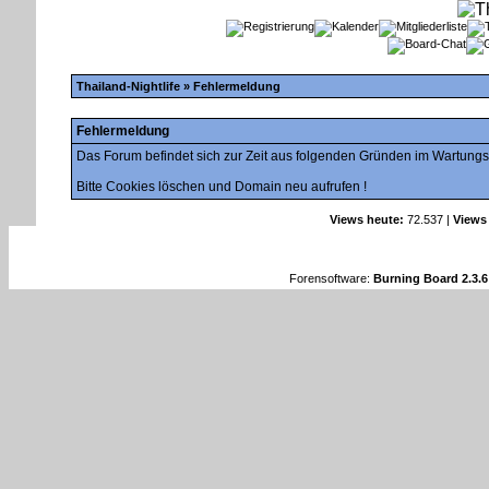
Thailand-Nightlife
» Fehlermeldung
Fehlermeldung
Das Forum befindet sich zur Zeit aus folgenden Gründen im Wartung
Bitte Cookies löschen und Domain neu aufrufen !
Views heute:
72.537 |
Views
Forensoftware:
Burning Board 2.3.6