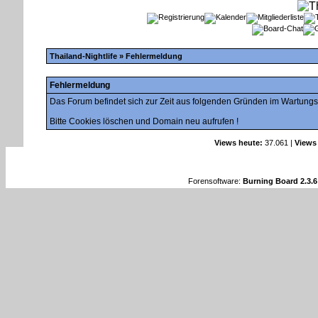
Thailand-Nightlife
» Fehlermeldung
Fehlermeldung
Das Forum befindet sich zur Zeit aus folgenden Gründen im Wartung
Bitte Cookies löschen und Domain neu aufrufen !
Views heute:
37.061 |
Views
Forensoftware:
Burning Board 2.3.6