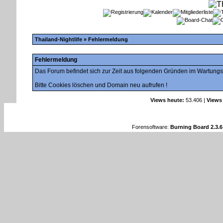
Thailand-Nightlife
» Fehlermeldung
Fehlermeldung
Das Forum befindet sich zur Zeit aus folgenden Gründen im Wartung
Bitte Cookies löschen und Domain neu aufrufen !
Views heute:
53.406 |
Views
Forensoftware:
Burning Board 2.3.6